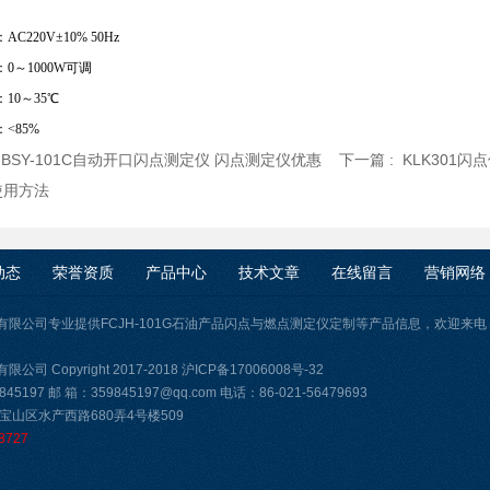
C220V±10% 50Hz
0～1000W可调
10～35℃
<85%
:
BSY-101C自动开口闪点测定仪 闪点测定仪优惠
下一篇 :
KLK301
使用方法
动态
荣誉资质
产品中心
技术文章
在线留言
营销网络
有限公司专业提供FCJH-101G石油产品闪点与燃点测定仪定制等产品信息，欢迎来电
司 Copyright 2017-2018
沪ICP备17006008号-32
45197 邮 箱：359845197@qq.com 电话：86-021-56479693
宝山区水产西路680弄4号楼509
8727