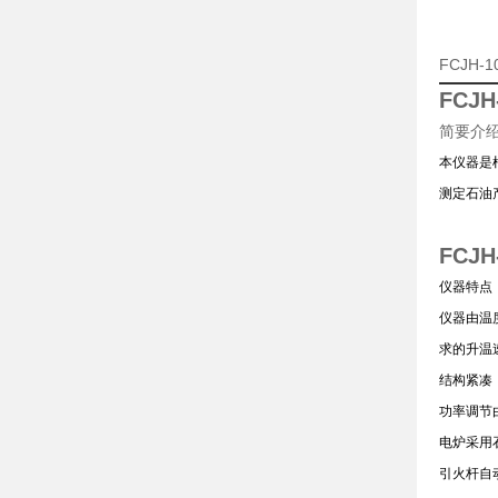
FCJH
FCJ
简要介
本仪器是
测定石油
FCJ
仪器特点
仪器由温
求的升温
结构紧凑
功率调节
电炉采用
引火杆自