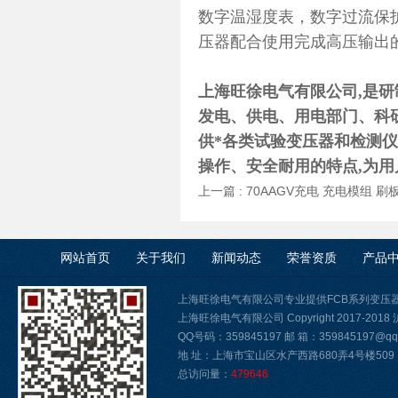
数字温湿度表，数字过流保
压器配合使用完成高压输出
上海旺徐电气有限公司,是
发电、供电、用电部门、科研
供*各类试验变压器和检测
操作、安全耐用的特点,为用
上一篇 :
70AAGV充电 充电模组 
网站首页
关于我们
新闻动态
荣誉资质
产品
上海旺徐电气有限公司专业提供FCB系列变压
上海旺徐电气有限公司 Copyright 2017-2018
QQ号码：359845197 邮 箱：359845197@qq.
地 址：上海市宝山区水产西路680弄4号楼509
总访问量：
479646