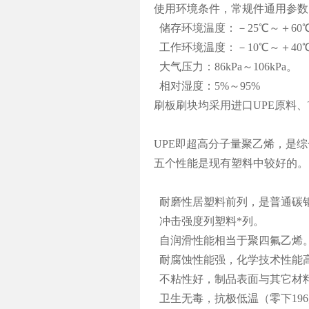
使用环境条件，常规件通用参数
储存环境温度：－25℃～＋60
工作环境温度：－10℃～＋40
大气压力：86kPa～106kPa。
相对湿度：5%～95%
刷板刷块均采用进口UPE原料、
UPE即超高分子量聚乙烯，是
五个性能是现有塑料中较好的。
耐磨性居塑料前列，是普通碳钢
冲击强度列塑料*列。
自润滑性能相当于聚四氟乙烯
耐腐蚀性能强，化学技术性能
不粘性好，制品表面与其它材
卫生无毒，抗极低温（零下196