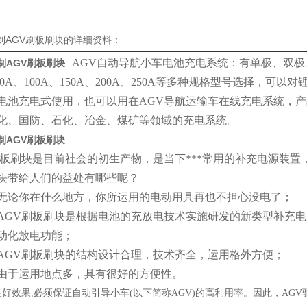
定制AGV刷板刷块的详细资料：
AGV自动导航小车电池充电系统：有单极、双极、三
定制AGV刷板刷块
、80A、100A、150A、200A、250A等多种规格型号选择，
电池充电式使用，也可以用在AGV导航运输车在线充电系统，
化、国防、石化、冶金、煤矿等领域的充电系统。
定制AGV刷板刷块
刷板刷块是目前社会的初生产物，是当下***常用的补充电源装置
块带给人们的益处有哪些呢？
论你在什么地方，你所运用的电动用具再也不担心没电了；
GV刷板刷块是根据电池的充放电技术实施研发的新类型补充电
动化放电功能；
GV刷板刷块的结构设计合理，技术齐全，运用格外方便；
于运用地点多，具有很好的方便性。
好效果,必须保证自动引导小车(以下简称AGV)的高利用率。因此，AG