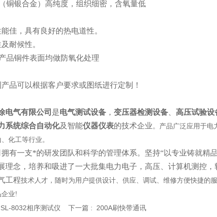
铜（铜银合金）高纯度，组织细密，含氧量低
能佳，具有良好的热电道性。
及耐候性。
产品铜件表面均做防氧化处理
产品可以根据客户要求或图纸进行定制！
徐电气有限公司
是
电气测试设备
，
变压器检测设备
、
高压试验设
力系统综合自动化
及智能
仪器仪表
的技术企业
。产品广泛应用于电
山、化工等行业。
有一支*的研发团队和科学的管理体系。坚持“以专业铸就精品,
展理念，培养和吸进了一大批集电力电子，高压、计算机测控，
气工程
技术人才，随时为用户提供设计、供应、调试、维修方便快捷的服
企业!
:
SL-8032相序测试仪
下一篇 :
200A刷快带通讯