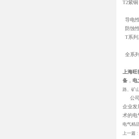
T2紫
导电性
防蚀性
T系列
全系列
上海旺
备
，
电
路、矿
公司拥
企业发
术的电
电气精品
上一篇 