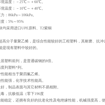
境温度：－25℃～＋60℃。
境温度：－10℃～＋40℃。
：86kPa～106kPa。
度：5%～95%
块均采用进口UPE原料、T2紫铜
即超高分子量聚乙烯，是综合性能较好的工程塑料，其耐磨、抗冲
能是现有塑料中较好的。
居塑料前列，是普通碳钢的8倍。
度列塑料*列。
性能相当于聚四氟乙烯。
性能强，化学技术性能高。
好，制品表面与其它材料不易相附。
毒，抗极低温（零下196度
性能稳定，还拥有良好的抗老化性及电绝缘性能，机械强度高，