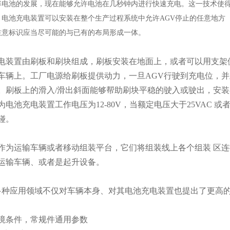
率电池的发展，现在能够允许电池在几秒钟内进行快速充电。这一技术使得
。电池充电装置可以安装在整个生产过程系统中允许AGV停止的任意地方
注意标识应当尽可能的与已有的布局形成一体。
电装置由刷板和刷块组成，刷板安装在地面上，或者可以用支架
车辆上。工厂电源给刷板提供动力，一旦AGV行驶到充电位，并
。刷板上的滑入/滑出斜面能够帮助刷块平稳的驶入或驶出，安
为电池充电装置工作电压为12-80V，当额定电压大于25VAC 或
碰。
作为运输车辆或者移动组装平台，它们将组装线上各个组装 区连
运输车辆、或者是起升设备。
多种应用领域不仅对车辆本身、对其电池充电装置也提出了更高
境条件，常规件通用参数