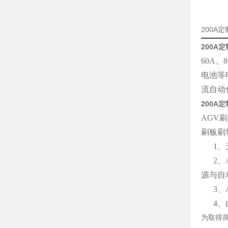
200A
200A
60A
电池等
流自动
200A
AGV
刷板刷
1、无
2、A
源与自
3、A
4、由
为取得良