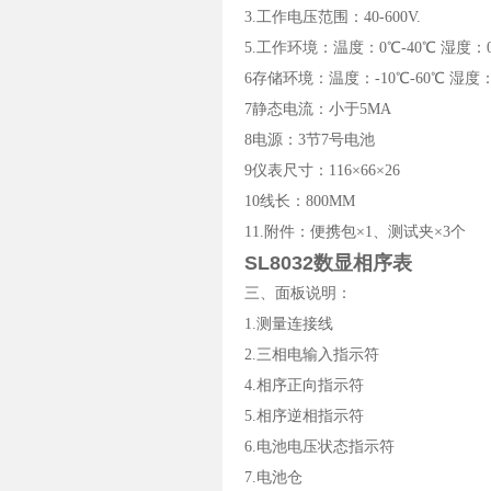
3.工作电压范围：40-600V.
5.工作环境：温度：0℃-40℃ 湿度：
6存储环境：温度：-10℃-60℃ 湿度
7静态电流：小于5MA
8电源：3节7号电池
9仪表尺寸：116
×
66
×
26
10线长：800MM
11.附件：便携包
×
1、测试夹
×
3个
SL8032数显相序表
三、面板说明：
1.测量连接线
2.三相电输入指示符
4.相序正向指示符
5.相序逆相指示符
6.电池电压状态指示符
7.电池仓