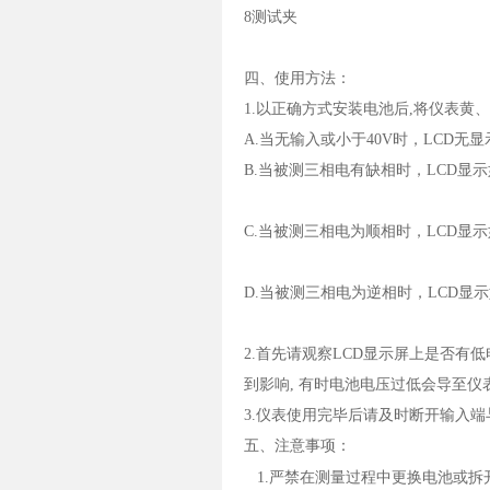
8测试夹
四、使用方法：
1
.
以正确方式安装电池后,将仪表黄
A.当无输入或小于40V时，LCD
无显
B.当被测三相电有缺相时，LCD显
C.当被测三相电为顺相时，LCD显
D.当被测三相电为逆相时，LCD显
2.首先请观察LCD显示屏上是否有
到影响, 有时电池电压过低会导至
3.
仪表使用完毕后请及时断开输入端
五、注意事项：
1.
严禁在测量过程中更换电池或拆