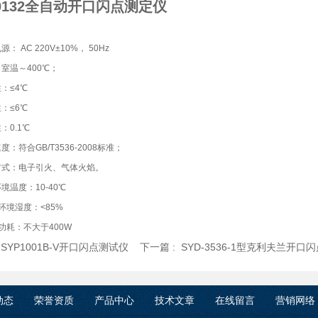
-0132全自动开口闪点测定仪
： AC 220V±10%， 50Hz
室温～400℃；
：≤4℃
：≤6℃
：0.1℃
度：符合GB/T3536-2008标准；
方式：电子引火、气体火焰。
境温度：10-40℃
环境湿度：<85%
功耗：不大于400W
:
SYP1001B-V开口闪点测试仪
下一篇 :
SYD-3536-1型克利夫兰开
动态
荣誉资质
产品中心
技术文章
在线留言
营销网络