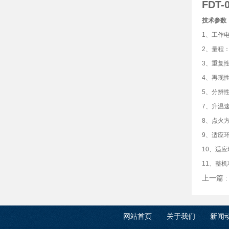
FDT
技术参数
1、工作电源
2、量程：
3、重复性
4、再现性
5、分辨性
7、升温速
8、点火
9、适应环
10、适应
11、整机
上一篇 
网站首页
关于我们
新闻