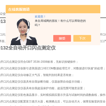
0132全自动开口闪点测定仪优惠的详细资料：
欢迎您！
-0132全自动开口闪点测定仪
来自局域网的朋友！有什么可以帮助您的
吗？
口闪点测定仪是按GB/T3536-2008标准《石油产品闪点和燃点测定法（克利夫兰
界面、自动升降、菜单导向式输入、技术精良，操作简便、科技含量高是理想的进口
-0132全自动开口闪点测定仪
开口闪点测定仪符合GB/T 3536-2008标准，无标识按键操作；
动开口闪点测定仪创新引进美国进口XECOM数据处理芯片，对数据进行快速*的处理；
动开口闪点测定仪自动修正大气压，智能判别结果是否有效；
动开口闪点测定仪仪器具有自我诊断功能，仪器故障自动提示功能；
动开口闪点测定仪仪器具有自我超温保护功能，超温范围可随意设置；
动开口闪点测定仪彩色液晶显示，实时模拟跟踪显示升温与试验时间的函数曲线，操作
动开口闪点测定仪配置富兰德灭火器，检测燃点后，可以自动灭火，保障实验室的安全