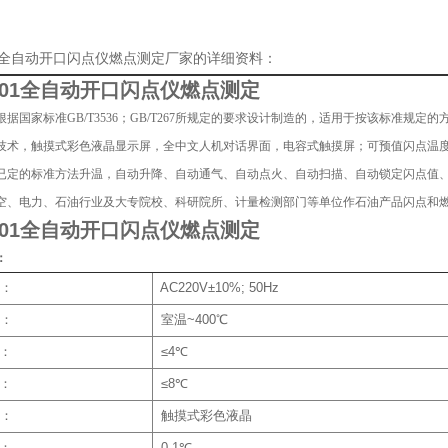
01全自动开口闪点仪燃点测定厂家的详细资料：
301全自动开口闪点仪燃点测定
根据国家标准GB/T3536；GB/T267所规定的要求设计制造的，适用于按该标准规
技术，触摸式彩色液晶显示屏，全中文人机对话界面，电容式触摸屏；可预值闪点温
已定的标准方法升温，自动升降、自动通气、自动点火、自动扫描、自动锁定闪点值、
空、电力、石油行业及大专院校、科研院所、计量检测部门等单位作石油产品闪点和
301全自动开口闪点仪燃点测定
：
：
AC220V±10%; 50Hz
：
室温~400℃
性：
≤4℃
性：
≤8℃
：
触摸式彩色液晶
性：
0.1℃