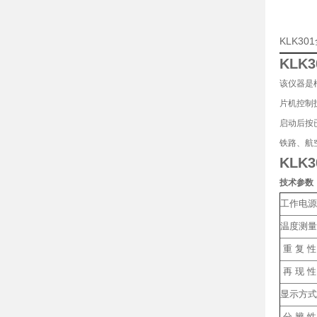
KLK3
KLK
该仪器是
片机控制
启动后按
铁路、航
KLK
技术参数
工作电源
温度测量
重 复 
再 现 
显示方式
分 辨 