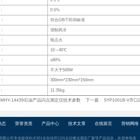
：
0.5%
：
符合GB/T3536标准
：
强制风冷
：
电点火
：
10～40℃
：
≤80%
：
不大于500W
：
300mm*230mm*150mm
：
11.35kg
:
MHY-14439石油产品闪点测定仪技术参数
下一篇 :
SYP1001B-V
动态
荣誉资质
产品中心
技术文章
在线留言
营销网络
有限公司专业提供KLK301全自动开口闪点仪燃点测定厂家等产品信息，欢迎来电咨