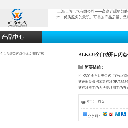
上海旺徐电气有限公司——高瞻远瞩的战略
术、优质服务的意识、可靠的产品质量、坚
产品中心
KLK301全自动开口闪
简要描述：
KLK301全自动开口闪点仪燃点
该仪器是根据国家标准GB/T353
该标准规定的方法要求测定的石
触摸式彩色液晶显示屏，全中文
度、试样标号、大气压强、试验
打印当前页
温，自动升降、自动通气、自动
分享到：