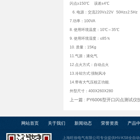
闪点≥150℃ 误差±4℃
6. 电源：交流220V±22V 50Hz±2.5Hz
7.功率：100VA
8. 使用环境温度：10℃～35℃
9. 使用环境湿度：≤85％
10. 质量：15Kg
11.气源：液化气
12.点火方式：自动点火
13.冷却方式:强制风冷
14.带有大气压校正功能.
外型尺寸：400X260X280
上一篇 :
PY6006型开口闪点测试仪
网站首页
关于我们
新闻动态
荣誉资质
产品
上海旺徐电气有限公司专业提供HV-KS8全