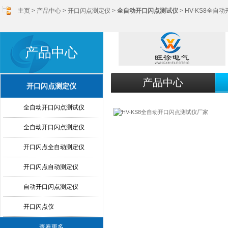
主页
>
产品中心
>
开口闪点测定仪
>
全自动开口闪点测试仪
> HV-KS8全
产品中心
产品中心
开口闪点测定仪
全自动开口闪点测试仪
全自动开口闪点测定仪
开口闪点全自动测定仪
开口闪点自动测定仪
自动开口闪点测定仪
开口闪点仪
查看更多