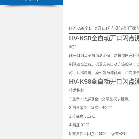
HV-KS8全自动开口闪点测试仪厂
HV-KS8全自动开口闪点
概述
此开口闪点全自动测定仪，是按照国家标准G
制试验全过程。仪器具有自动升温控制，
好，性能稳定，操作简单等优点。广泛用
HV-KS8全自动开口闪点
技术指标
1.显示：大屏幕全中文液晶模块显示。
2.测量范围：室温～400℃
3.准确度：±2℃
4.精度:0.1℃
5.重复性：闪点≤150℃ 误差±2℃