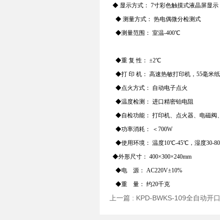
◆ 显示方式： 7寸彩色触摸式液晶屏显示
◆ 测量方式： 热电偶微分检测式
◆测量范围： 室温-400℃
◆重 复 性： ±2℃
◆打 印 机： 高速热敏打印机，55毫米
◆点火方式： 自动电子点火
◆温度检测： 进口精密铂电阻
◆自检功能： 打印机、点火器、电磁阀
◆功率消耗： ＜700W
◆使用环境： 温度10℃-45℃，湿度30-8
◆外形尺寸： 400×300×240mm
◆电 源： AC220V±10%
◆重 量： 约20千克
上一篇 :
KPD-BWKS-109全自