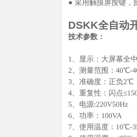
● 采用触摸屏按键，
DSKK全自动
技术参数：
1、显示：大屏幕全
2、测量范围：40℃-4
3、准确度：正负2℃
4、重复性：闪点≤15
5、电源:220V50Hz
6、功率：100VA
7、使用温度：10℃-3