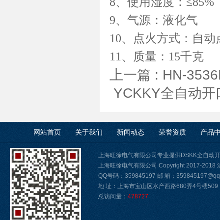
8、使用湿度：≤85%
9、气源：液化气
10、点火方式：自动
11、质量：15千克
上一篇 :
HN-3
YCKKY全自动
网站首页
关于我们
新闻动态
荣誉资质
产品
上海旺徐电气有限公司专业提供DSKK全自动
上海旺徐电气有限公司 Copyright 2017-2018
QQ号码：359845197 邮 箱：359845197@qq.
地 址：上海市宝山区水产西路680弄4号楼509
总访问量：
478727