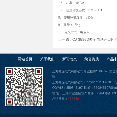
6、 功率：100VA
7、 使用环境温度：10℃～35℃
8、 使用环境湿度：≤85％
9、 质量：15K
g
10
、点火方式：电点火
上一篇 :
CJ-3536D型全自动开口
网站首页
关于我们
新闻动态
荣誉资质
产品
上海旺徐电气有限公司专业提供SXKC-20型
询！
上海旺徐电气有限公司 Copyright 2017-2018
QQ号码：359845197 邮 箱：359845197@qq.
地 址：上海市宝山区水产西路680弄4号楼509
总访问量：
479646