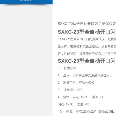
SXKC-20型全自动开口闪点测试仪
SXKC-20型全自动开口
SXKC-20
型
全自动开口闪点测试仪
，是按
显示屏，电脑控制试验全过程。
仪器具有
好，性能稳定，操作简单等优点。广泛用
SXKC-20型全自动开口
一、技术指标
1、
显示：大屏幕全中文液晶模块显示。
2、
测量范围：室温~
400℃
3、
准确度：±2℃
4、
复性：闪点≤150℃ 误差±2℃
闪点≥150℃ 误差±4℃
5、 电源：交流220V±22V 50Hz±2
.
5Hz