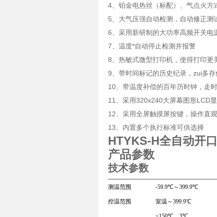
4、铂金电热丝（标配）、气点火方
5、大气压强自动检测，自动修正测
6、采用新研制的大功率高频开关电
7、温度*自动停止检测并报警
8、热敏式微型打印机，使得打印更
9、带时间标记的历史纪录，zui多存
10、带温度补偿的百年历时钟，走
11、采用320x240大屏幕图形L
12、采用全屏触摸屏按键，操作直
13、内置多个执行标准可供选择
HTYKS-H全自动开
产品参数
技术参数
测温范围
-59.9℃～399.9℃
控温范围
室温～399.9℃
≤150℃ 3℃