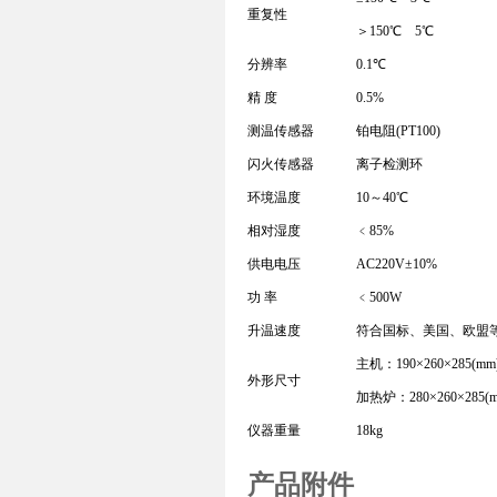
重复性
＞150℃ 5℃
分辨率
0.1℃
精 度
0.5%
测温传感器
铂电阻(PT100)
闪火传感器
离子检测环
环境温度
10～40℃
相对湿度
﹤85%
供电电压
AC220V±10%
功 率
﹤500W
升温速度
符合国标、美国、欧盟
主机：190×260×285(mm
外形尺寸
加热炉：280×260×285(
仪器重量
18kg
产品附件