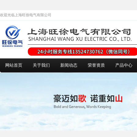
欢迎光临上海旺徐电气有限公司
网站首页
关于我们
新闻动态
荣誉资质
产品中心