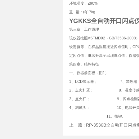
环境湿度：≤90%
重 量：约17kg
YGKKS全自动开口闪点
第三章、工作原理
该仪器按照ASTMD92（GB/T3536-2
设定值等，在样品温度接近闪点值时，CP
定闪点值，继续升温至出现燃点值，仪器
第四章、结构特征
一、仪器前面板（图1）
1、LCD显示器； 7、加热器
2、点火杆罩； 8、温度传感
3、点火杆； 9、闪点检测
4、测试头； 10、电源开关
11、按键。
上一篇 :
RP-3536B全自动开口闪