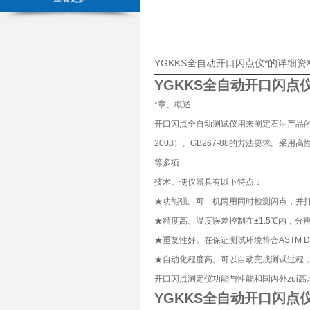
YGKKS全自动开口闪点仪*的详细资
YGKKS全自动开口闪点
*章、概述
开口闪点全自动测试仪用来测定石油产品的开
2008）、GB267-88的方法要求。采
等多项
技术。使仪器具有以下特点：
★功能强。可一机两用同时检测闪点，并
★精度高。温度误差控制在±1.5℃内，分辨
★重复性好。在保证测试环境符合ASTM D9
★自动化程度高。可以自动完成测试过程
开口闪点测定仪功能与性能和国内外zui
YGKKS全自动开口闪点