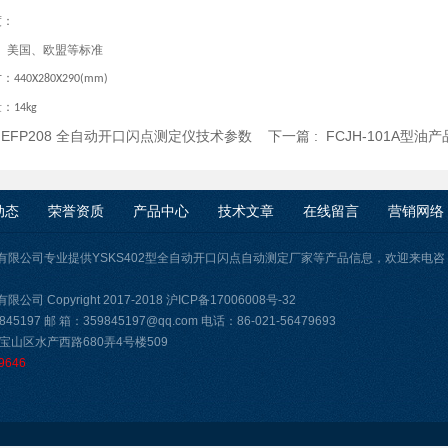
度：
、美国、欧盟等标准
寸：
440X280X290(mm)
量：
14kg
:
EFP208 全自动开口闪点测定仪技术参数
下一篇 :
FCJH-101A型
动态
荣誉资质
产品中心
技术文章
在线留言
营销网络
有限公司专业提供YSKS402型全自动开口闪点自动测定厂家等产品信息，欢迎来电咨
司 Copyright 2017-2018
沪ICP备17006008号-32
45197 邮 箱：359845197@qq.com 电话：86-021-56479693
宝山区水产西路680弄4号楼509
9646