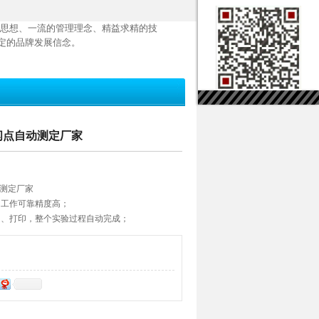
思想、一流的管理理念、精益求精的技
定的品牌发展信念。
口闪点自动测定厂家
动测定厂家
，工作可靠精度高；
却、打印，整个实验过程自动完成；