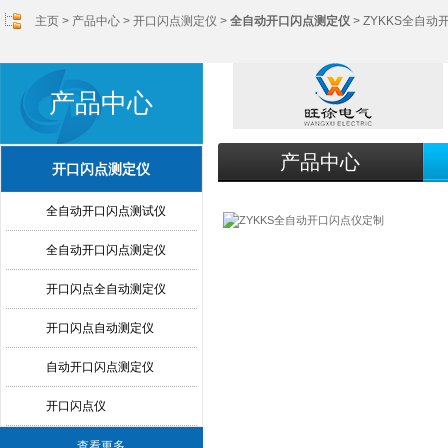
主页
>
产品中心
>
开口闪点测定仪
>
全自动开口闪点测定仪
> ZYKKS全自
产品中心
产品中心
开口闪点测定仪
全自动开口闪点测试仪
全自动开口闪点测定仪
开口闪点全自动测定仪
开口闪点自动测定仪
自动开口闪点测定仪
开口闪点仪
查看更多