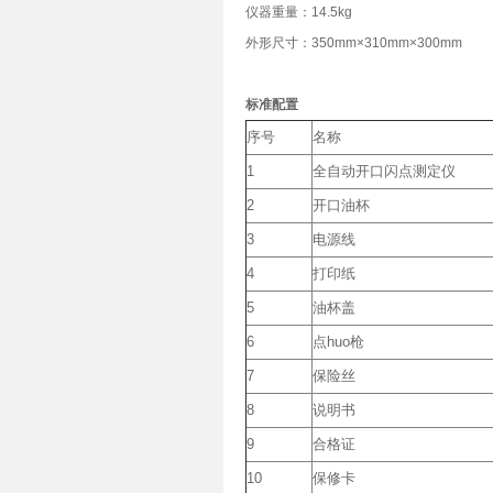
仪器重量：14.5kg
外形尺寸：350mm×310mm×300mm
标准配置
序号
名称
1
全自动开口闪点测定仪
2
开口油杯
3
电源线
4
打印纸
5
油杯盖
6
点huo枪
7
保险丝
8
说明书
9
合格证
10
保修卡