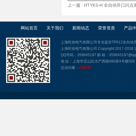
上一篇 :
HTYKS-H 全自动开口闪
网站首页
关于我们
新闻动态
荣誉资质
产品
上海旺徐电气有限公司专业提供TP612全自
上海旺徐电气有限公司 Copyright 2017-2018
QQ号码：359845197 邮 箱：359845197@qq.
地 址：上海市宝山区水产西路680弄4号楼509
总访问量：
478727