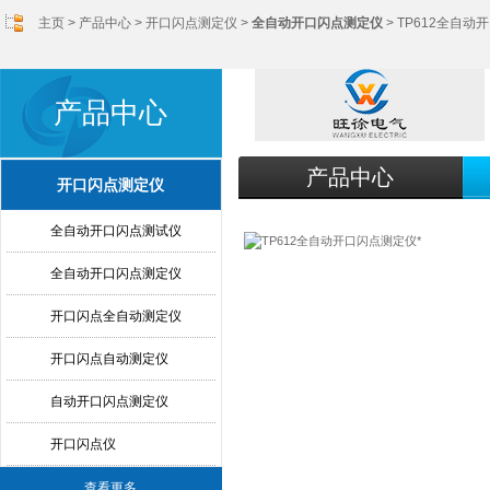
主页
>
产品中心
>
开口闪点测定仪
>
全自动开口闪点测定仪
> TP612全自动
产品中心
产品中心
开口闪点测定仪
全自动开口闪点测试仪
全自动开口闪点测定仪
开口闪点全自动测定仪
开口闪点自动测定仪
自动开口闪点测定仪
开口闪点仪
查看更多