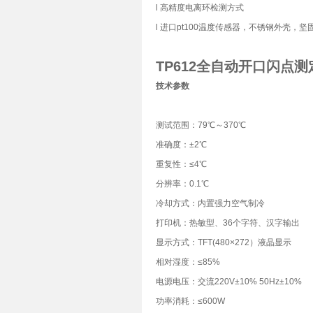
l 高精度电离环检测方式
l 进口pt100温度传感器，不锈钢外壳，坚
TP612全自动开口闪点测
技术参数
测试范围：79℃～370℃
准确度：±2℃
重复性：≤4℃
分辨率：0.1℃
冷却方式：内置强力空气制冷
打印机：热敏型、36个字符、汉字输出
显示方式：TFT(480×272）液
相对湿度：≤85%
电源电压：交流220V±10% 50Hz±10%
功率消耗：≤600W