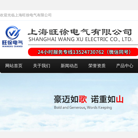
欢迎光临上海旺徐电气有限公司
网站首页
关于我们
新闻动态
荣誉资质
产品中心