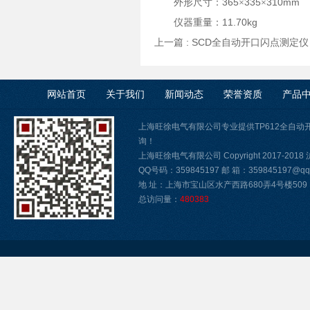
365
335
310mm
外形尺寸：
×
×
11.70kg
仪器重量：
上一篇 :
SCD全自动开口闪点测定仪
网站首页
关于我们
新闻动态
荣誉资质
产品
上海旺徐电气有限公司专业提供TP612全自
询！
上海旺徐电气有限公司 Copyright 2017-2018
QQ号码：359845197 邮 箱：359845197@qq.
地 址：上海市宝山区水产西路680弄4号楼509
总访问量：
480383