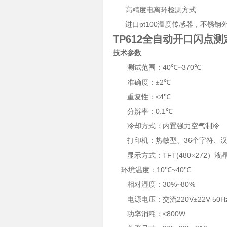
高精度电离环检测方式
pt100
进口
温度传感器，不锈钢外
TP612全自动开口闪点测
技术参数
40
~370
测试范围：
℃
℃
2
准
确
度：±
℃
<4
重
复
性：
℃
0.1
分
辨
率
：
℃
冷却方式：内置强力空气制冷
36
打
印
机：热敏型、
个字符、
TFT(480
272
显示方式：
×
）液
10
~40
环境温度：
℃
℃
30%~80%
相对湿度：
220V
22V 50H
电源电压：交流
±
<800W
功率消耗：