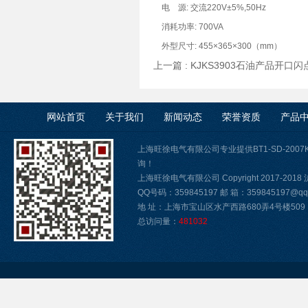
电 源: 交流220V±5%,50Hz
消耗功率: 700VA
外型尺寸: 455×365×300（mm）
上一篇 :
KJKS3903石油产品开口
网站首页
关于我们
新闻动态
荣誉资质
产品
上海旺徐电气有限公司专业提供BT1-SD-20
询！
上海旺徐电气有限公司 Copyright 2017-2018
QQ号码：359845197 邮 箱：359845197@qq.
地 址：上海市宝山区水产西路680弄4号楼509
总访问量：
481032