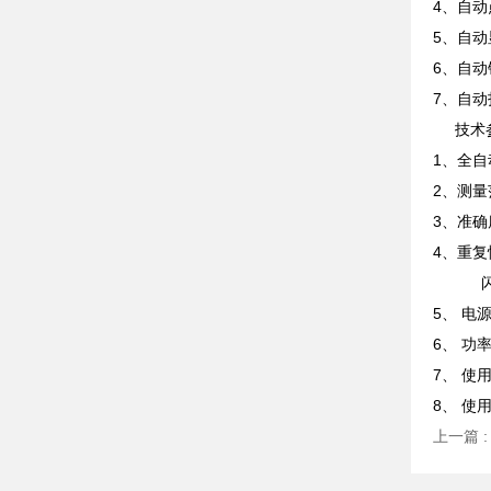
4、自动
5、自动
6、自
7、自
技术
1、全
2、测量
3、准确度
4、重复
闪点≥
5、 电源
6、 功率
7、 使
8、 使
上一篇 