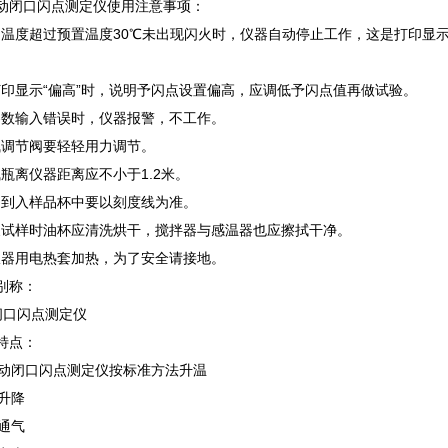
闭口闪点测定仪使用注意事项：
品温度超过预置温度30℃未出现闪火时，仪器自动停止工作，这是打印显示
打印显示“偏高”时，说明予闪点设置偏高，应调低予闪点值再做试验。
参数输入错误时，仪器报警，不工作。
气调节阀要轻轻用力调节。
气瓶离仪器距离应不小于1.2米。
品到入样品杯中要以刻度线为准。
更换试样时油杯应清洗烘干，搅拌器与感温器也应擦拭干净。
仪器用电热套加热，为了安全请接地。
别称：
闭口闪点测定仪
特点：
自动闭口闪点测定仪按标准方法升温
升降
通气