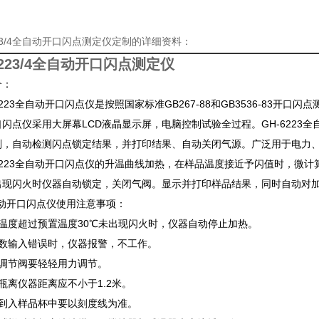
223/4全自动开口闪点测定仪定制的详细资料：
6223/4全自动开口闪点测定仪
介：
223全自动开口闪点仪是按照国家标准GB267-88和GB3536-83开口闪
闪点仪采用大屏幕LCD液晶显示屏，电脑控制试验全过程。GH-6223
划，自动检测闪点锁定结果，并打印结果、自动关闭气源。广泛用于电力
6223全自动开口闪点仪的升温曲线加热，在样品温度接近予闪值时，微
出现闪火时仪器自动锁定，关闭气阀。显示并打印样品结果，同时自动对
开口闪点仪使用注意事项：
品温度超过预置温度30℃未出现闪火时，仪器自动停止加热。
参数输入错误时，仪器报警，不工作。
气调节阀要轻轻用力调节。
瓶离仪器距离应不小于1.2米。
品到入样品杯中要以刻度线为准。