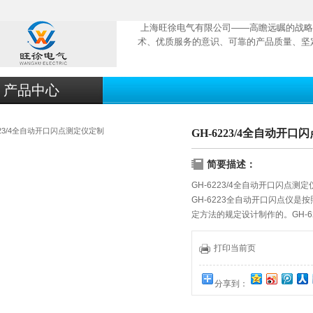
上海旺徐电气有限公司——高瞻远瞩的战略
术、优质服务的意识、可靠的产品质量、坚
产品中心
GH-6223/4全自动开
简要描述：
GH-6223/4全自动开口闪点测
GH-6223全自动开口闪点仪是按照
定方法的规定设计制作的。GH-6
屏，电脑控制试验全过程。GH-
点火扫划，自动检测闪点锁定结
打印当前页
力、石油、化工、商检、科研等
分享到：