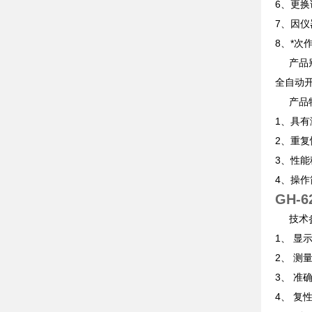
6、更
7、因
8、*
产品
全自动
产品
1、具有
2、重复
3、性能
4、操作
GH-
技术
1、 显
2、 
3、 准
4、 复