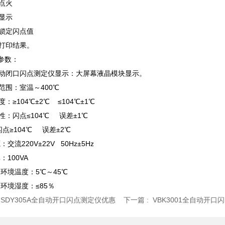
点火
显示
动锁定闪点值
动打印结果。
参数：
自动闭口闪点测定仪显示：大屏幕液晶模块显示。
范围：室温～400℃
：≥104℃±2℃ ≤104℃±1℃
性：闪点≤104℃ 误差±1℃
104℃ 误差±2℃
：交流220V±22V 50Hz±5Hz
：100VA
用环境温度：5℃～45℃
用环境湿度：≤85％
:
SDY305A全自动开口闪点测定仪优惠
下一篇 :
VBK3001全自动开