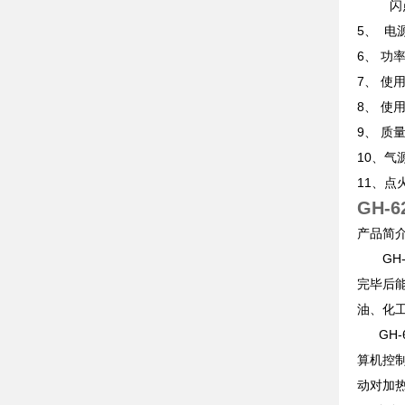
闪点≥
5、 电源
6、
7、 使
8、 
9、 质量
10
11、点
GH-
产品简
GH-
完毕后
油、化工
GH-6
算机控
动对加