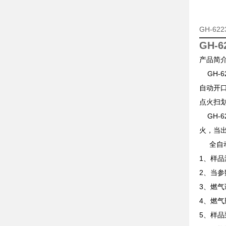
GH-6
GH-
产品简
GH-6
自动开口
点火扫
GH-
火，当
全自动
1、样
2、当
3、燃
4、燃气
5、样