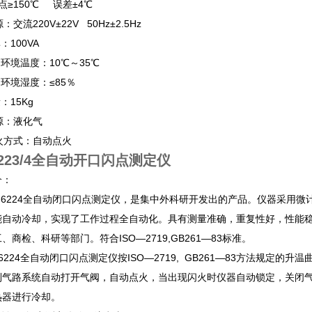
150℃ 误差±4℃
：交流220V±22V 50Hz±2.5Hz
 功率：100VA
用环境温度：10℃～35℃
使用环境湿度：≤85％
：15Kg
、气源：液化气
火方式：自动点火
6223/4全自动开口闪点测定仪
介：
6224全自动闭口闪点测定仪，是集中外科研开发出的产品。仪器采用微计
能自动冷却，实现了工作过程全自动化。具有测量准确，重复性好，性能
、商检、科研等部门。符合ISO—2719,GB261—83标准。
224全自动闭口闪点测定仪按ISO—2719, GB261—83方法规定的
制气路系统自动打开气阀，自动点火，当出现闪火时仪器自动锁定，关闭
热器进行冷却。