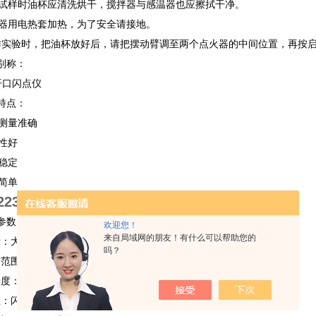
换试样时油杯应清洗烘干，搅拌器与感温器也应擦拭干净。
仪器用电热套加热，为了安全请接地。
次作实验时，把油杯放好后，请把摆动臂调至两个点火器的中间位置，再按
别称：
开口闪点仪
特点：
测量准确
性好
稳定
简单
6223/4全自动开口闪点测定仪
参数：
欢迎您！
来自局域网的朋友！有什么可以帮助您的
示：大屏幕全中文液晶模块显示。
吗？
测量范围：40℃～400℃
确度：±2℃
性：闪点≤150℃ 误差±2℃