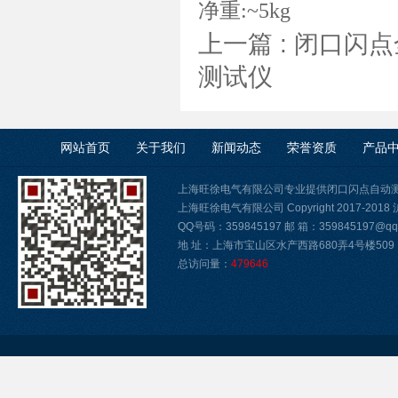
净重:~5kg
上一篇 :
闭口闪点
测试仪
网站首页
关于我们
新闻动态
荣誉资质
产品
上海旺徐电气有限公司专业提供闭口闪点自动
上海旺徐电气有限公司 Copyright 2017-2018
QQ号码：359845197 邮 箱：359845197@qq.
地 址：上海市宝山区水产西路680弄4号楼509
总访问量：
479646